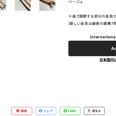
ベージュ
※長さ調節する部分の金具が
(新しい金具は最後の画像7
Internationa
Ad
日本国内
保存
シェア
LINE
ポスト