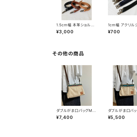
1.5cm幅 本革ショルダ
1cm幅 アクリル
ーひも
ダーひも
¥3,000
¥700
その他の商品
ダブルがま口バッグMサ
ダブルがま口バッ
イズ(ざっくり麻×チェッ
イズ(ざっくり麻×
¥7,400
¥5,500
ク) 持ち手別売り
ク) 持ち手別売り