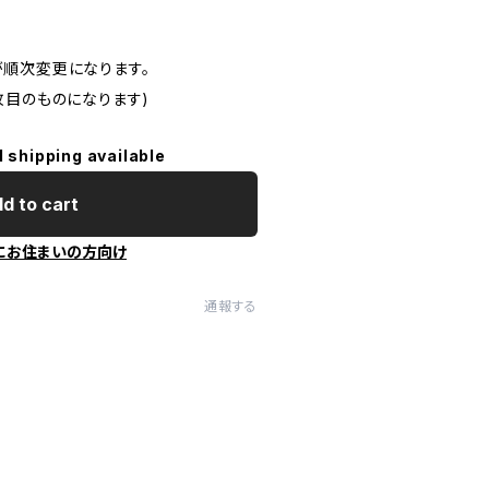
順次変更になります。
枚目のものになります)
l shipping available
d to cart
にお住まいの方向け
通報する