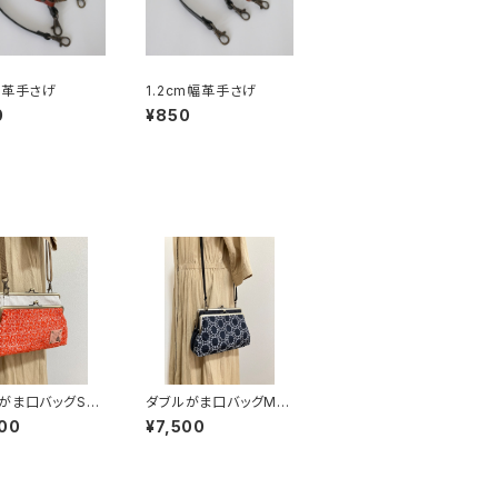
幅革手さげ
1.2cm幅革手さげ
0
¥850
がま口バッグSサ
ダブルがま口バッグMサ
オレンジツイード)
イズ(刺繍サークルレー
00
¥7,500
別売り
ス/ネイビーブラック) 持
ち手別売り