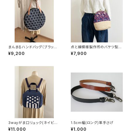
まんまるハンドバッグ（ブラック
点と線模様製作所のバケツ型が
ネイビーサークル）
ま口バッグ(S)バード/ワイン
¥9,200
¥7,900
3wayがま口リュック(ネイビー
1.5cm幅(ロング)革手さげ
ブルー×ドット＆ストライプ)
¥11,000
¥1,000