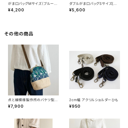
がま口バッグMサイズ（ブルーサ
ダブルがま口バッグSサイズ(キャ
ークルレース）
メル×カーキー) 持ち手別売り
¥4,200
¥5,600
その他の商品
点と線模様製作所のバケツ型が
2cm幅 アクリルショルダーひも
ま口バッグ(S)バード/ブルーグリ
¥7,900
¥950
ーン