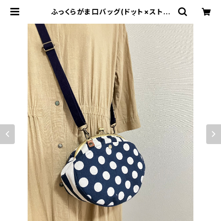
ふっくらがま口バッグ(ドット×ストラ
イプNV) 持ち手別売り | cucuful
(ククフル)