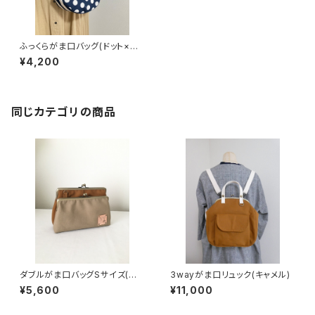
ふっくらがま口バッグ(ドット×ス
トライプNV) 持ち手別売り
¥4,200
同じカテゴリの商品
ダブルがま口バッグSサイズ(ベ
3wayがま口リュック(キャメル)
ージュ×キャメル) 持ち手別売り
¥5,600
¥11,000