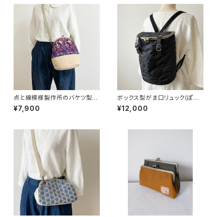
点と線模様製作所のバケツ型が
ボックス型がま口リュック(ぽこ
ま口バッグ(S)バード/ワイン
ぽこドット/ブラック)
¥7,900
¥12,000