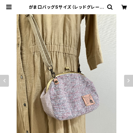
がま口バッグSサイズ（レッドグレー系
ヘリンボーン） | cucuful(ククフル)