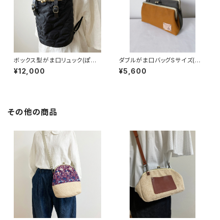
ボックス型がま口リュック(ぽこ
ダブルがま口バッグSサイズ(キャ
ぽこドット/ブラック)
メル×カーキー) 持ち手別売り
¥12,000
¥5,600
その他の商品