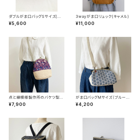
ダブルがま口バッグSサイズ(ベ
3wayがま口リュック(キャメル)
ージュ×キャメル) 持ち手別売り
¥5,600
¥11,000
点と線模様製作所のバケツ型が
がま口バッグMサイズ（ブルーサ
ま口バッグ(S)バード/ワイン
ークルレース）
¥7,900
¥4,200