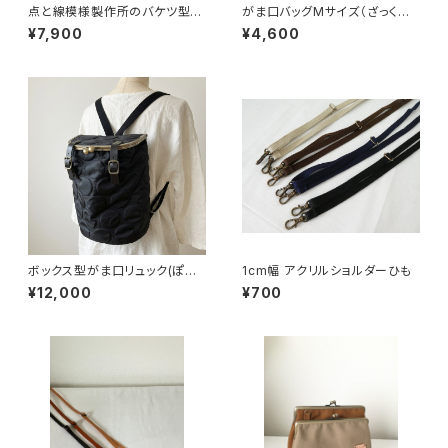
点と線模様製作所のバケツ型が
がま口バッグMサイズ（ざっくり
ま口バッグ(S)バード/ワイン
麻 革ポケット付き）
¥7,900
¥4,600
ボックス型がま口リュック(ぽこ
1cm幅 アクリルショルダーひも
ぽこドット/ブラック)
¥12,000
¥700