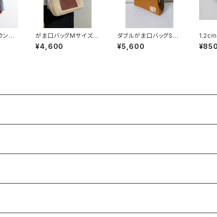
ウンド
がま口バッグMサイズ
ダブルがま口バッグSサ
1.2
レンチェ
（ざっくり麻 革ポケット
イズ(キャメル×カーキ
¥4,600
¥5,600
¥85
付き）
ー) 持ち手別売り