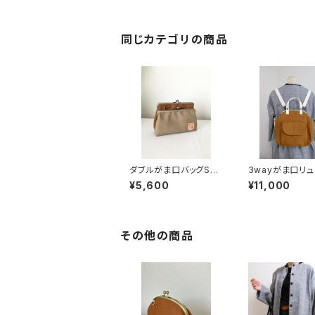
同じカテゴリの商品
ダブルがま口バッグSサ
3wayがま口リュ
イズ(ベージュ×キャメ
ャメル)
¥5,600
¥11,000
ル) 持ち手別売り
その他の商品