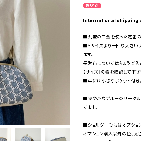
残り1点
International shipping 
■丸型の口金を使った定番の
■Sサイズより一回り大きい
ます。
長財布についてはちょうど入
【サイズ】の欄を確認して下さ
■中には小さなポケット付き
■爽やかなブルーのサークル
てます。
■ショルダーひもはオプショ
オプション購入以外の色、太