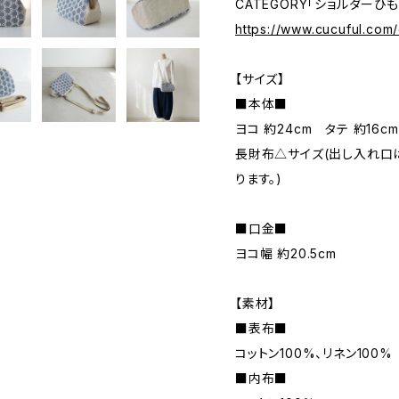
CATEGORY「ショルダーひ
https://www.cucuful.com
【サイズ】
■本体■
ヨコ 約24cm タテ 約16
長財布△サイズ(出し入れ口
ります。)
■口金■
ヨコ幅 約20.5cm
【素材】
■表布■
コットン100%、リネン100%
■内布■