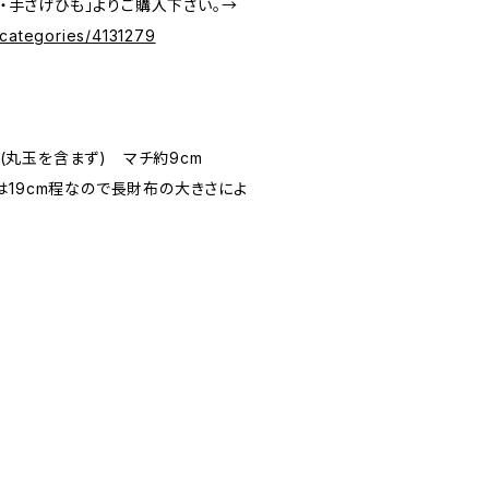
も・手さげひも」よりご購入下さい。→
/categories/4131279
cm(丸玉を含まず) マチ約9cm
は19cm程なので長財布の大きさによ