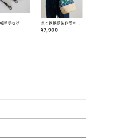
cm幅革手さげ
点と線模様製作所のバ
ケツ型がま口バッグ(S)
0
¥7,900
バード/ブルーグリーン