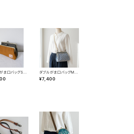
がま口バッグSサ
ダブルがま口バッグMサ
キャメル×カーキ
イズ(ブルーサークルレ
600
¥7,400
持ち手別売り
ース)