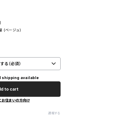
】
 (ベージュ)
する（必須）
l shipping available
d to cart
にお住まいの方向け
通報する