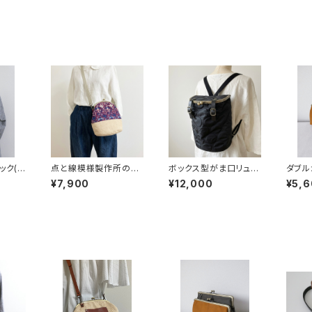
ック(キ
点と線模様製作所のバ
ボックス型がま口リュッ
ダブル
ケツ型がま口バッグ(S)
ク(ぽこぽこドット/ブラッ
イズ(
¥7,900
¥12,000
¥5,
バード/ワイン
ク)
ー) 