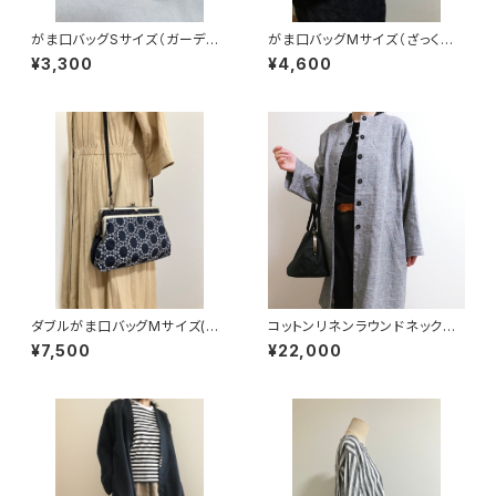
がま口バッグSサイズ（ガーデン
がま口バッグMサイズ（ざっくり
リングYE）
麻 革ポケット付き）
¥3,300
¥4,600
ダブルがま口バッグMサイズ(刺
コットンリネンラウンドネックコ
繍サークルレース/ネイビーブラ
ート(グレンチェック)
¥7,500
¥22,000
ック) 持ち手別売り