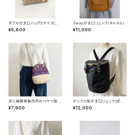
ダブルがま口バッグSサイズ(ベ
3wayがま口リュック(キャメル)
ージュ×キャメル) 持ち手別売り
¥5,600
¥11,000
点と線模様製作所のバケツ型が
ボックス型がま口リュック(ぽこ
ま口バッグ(S)バード/ワイン
ぽこドット/ブラック)
¥7,900
¥12,000