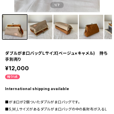
1
/7
ダブルがま口バッグＬサイズ(ベージュ×キャメル) 持ち
手別売り
¥12,000
残り1点
International shipping available
■がま口が2個ついたダブルがま口バッグです。
■S,M,Lサイズがあるダブルがま口バッグの中の長財布が入るL