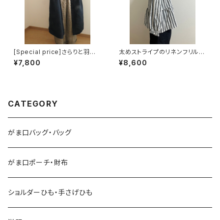
[Special price]さらりと羽織
太めストライプのリネンフリルブ
れるロングコート(ネイビー)
ラウス
¥7,800
¥8,600
CATEGORY
がま口バッグ・バッグ
がま口ポーチ・財布
ショルダーひも・手さげひも