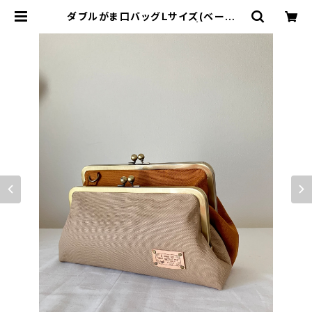
ダブルがま口バッグＬサイズ(ベージュ
×キャメル) 持ち手別売り | cucufu
l(ククフル)