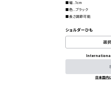
■幅…1cm
■色…ブラック
■長さ調節可能
ショルダーひも
選択
Internationa
日本国内