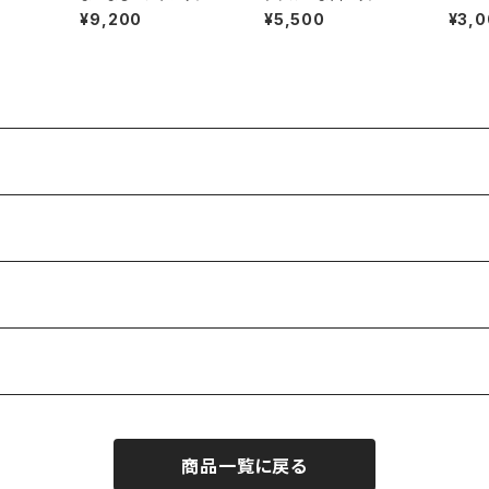
（ブラックネイビーサー
イズ(オレンジツイード)
ーひも
¥9,200
¥5,500
¥3,
クル）
持ち手別売り
商品一覧に戻る