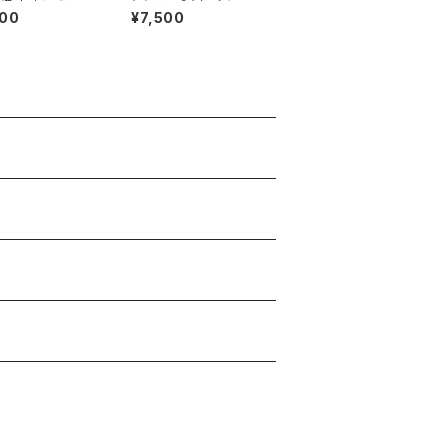
イズ(キャメル×カーキ
000
¥7,500
ー) 持ち手別売り