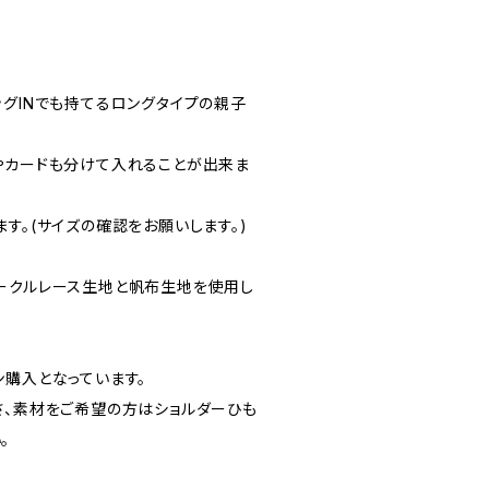
ッグINでも持てるロングタイプの親子
やカードも分けて入れることが出来ま
す。(サイズの確認をお願いします。)
ークルレース生地と帆布生地を使用し
ン購入となっています。
さ、素材をご希望の方はショルダーひも
。