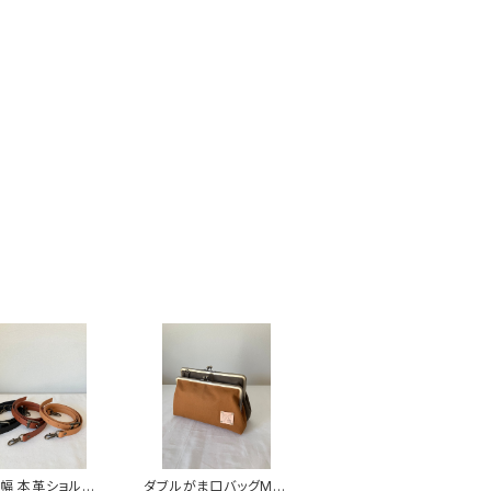
cm幅 本革ショルダ
ダブルがま口バッグMサ