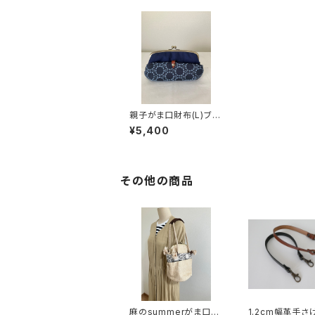
親子がま口財布(L)ブル
ーサークル
¥5,400
その他の商品
麻のsummerがま口バ
1.2cm幅革手さ