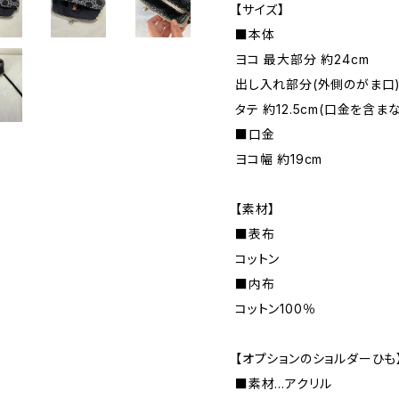
【サイズ】
■本体
ヨコ 最大部分 約24cm
出し入れ部分(外側のがま口) 
タテ 約12.5cm(口金を含ま
■口金
ヨコ幅 約19cm
【素材】
■表布
コットン
■内布
コットン100％
【オプションのショルダーひも
■素材…アクリル