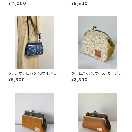
ブルー×ドット＆ストライプ)
レンジツイード) 持ち手別売り
¥11,000
¥5,500
ダブルがま口バッグSサイズ(刺
がま口バッグSサイズ（ガーデン
繍サークルレース/ブルー) 持ち
リングYE）
¥5,600
¥3,300
手別売り