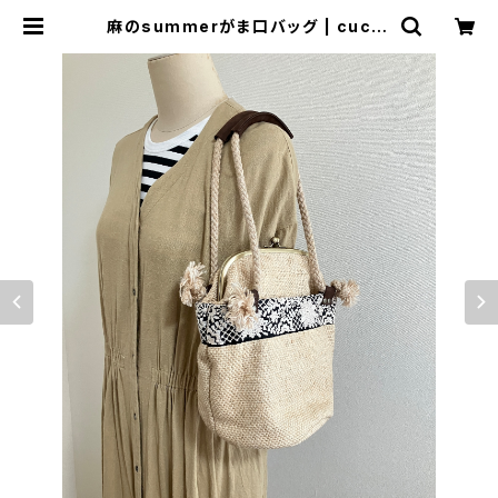
麻のsummerがま口バッグ | cucuf
ul(ククフル)