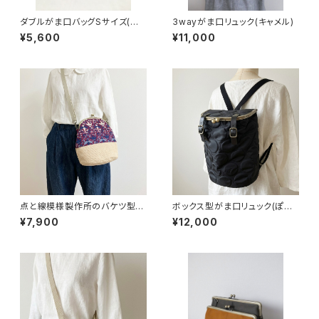
ダブルがま口バッグSサイズ(ベ
3wayがま口リュック(キャメル)
ージュ×キャメル) 持ち手別売り
¥5,600
¥11,000
点と線模様製作所のバケツ型が
ボックス型がま口リュック(ぽこ
ま口バッグ(S)バード/ワイン
ぽこドット/ブラック)
¥7,900
¥12,000