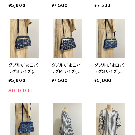
ャメル×カーキ
ージュ×キャメ
ャメル×カーキ
¥5,600
¥7,500
¥7,500
ー) 持ち手別売
ル) 持ち手別売
ー) 持ち手別売
り
り
り
ダブルがま口バ
ダブルがま口バ
ダブルがま口バ
ッグSサイズ(刺
ッグMサイズ(刺
ッグSサイズ(刺
繍サークルレー
繍サークルレー
繍サークルレー
¥5,600
¥7,500
¥5,600
ス/ネイビーブラ
ス/ネイビーブラ
ス/ブルー) 持ち
ック) 持ち手別
ック) 持ち手別
手別売り
SOLD OUT
売り
売り