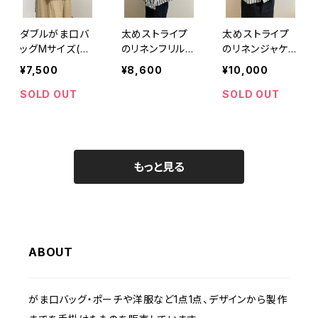
ダブルがま口バ
太めストライプ
太めストライプ
ッグMサイズ(刺
のリネンフリルブ
のリネンジャケッ
繍サークルレー
ラウス
ト
¥7,500
¥8,600
¥10,000
ス/ブルー) 持ち
手別売り
SOLD OUT
SOLD OUT
もっと見る
ABOUT
がま口バッグ・ポーチや洋服など1点1点、デザインから製作