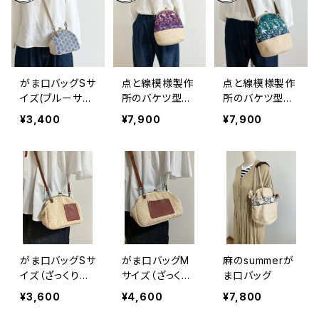
がま口バッグSサ
点と線模様製作
点と線模様製作
イズ(ブルーサー
所のバケツ型が
所のバケツ型が
クルレース）
ま口バッグ(S)バ
ま口バッグ(S)バ
¥3,400
¥7,900
¥7,900
ード/ワイン
ード/ブルーグリ
ーン
がま口バッグSサ
がま口バッグM
麻のsummerが
イズ（ざっくり
サイズ（ざっくり
ま口バッグ
麻 革ポケット
麻 革ポケット
¥3,600
¥4,600
¥7,800
付き）
付き）